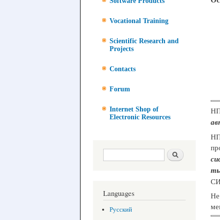
Software Products
Vocational Training
Scientific Research and
Projects
Contacts
Forum
Internet Shop of
НП
Electronic Resources
ав
НП
пр
Search form
Search
си
ты
СИ
Languages
Не
ме
Русский