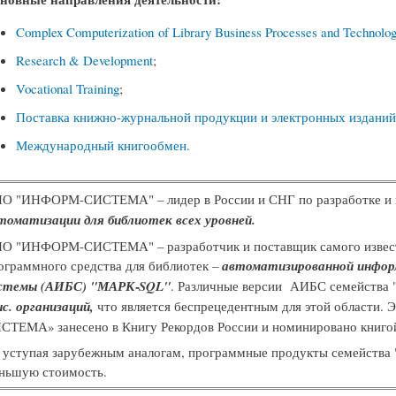
Complex Computerization of Library Business Processes and Technolog
Research & Development
;
Vocational Training
;
Поставка книжно-журнальной продукции и электронных изданий 
Международный книгообмен.
О "ИНФОРМ-СИСТЕМА" – лидер в России и СНГ по разработке и
томатизации для библиотек всех уровней.
О "ИНФОРМ-СИСТЕМА" – разработчик и поставщик самого извест
ограммного средства для библиотек –
автоматизированной инфор
стемы (АИБС) "МАРК‑SQL"
. Различные версии АИБС семейства 
с. организаций,
что является беспрецедентным для этой области
СТЕМА» занесено в Книгу Рекордов России и номинировано книгой
 уступая зарубежным аналогам, программные продукты семейства 
ньшую стоимость.