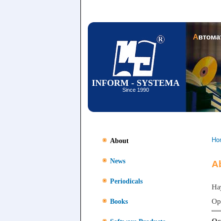
Автом
INFORM - SYSTEMA
Since 1990
Ho
About
News
A
Periodicals
На
Ор
Books
Ос