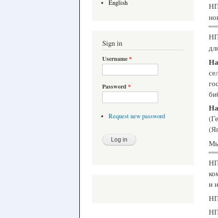
English
НП
но
НП
Sign in
дл
Username
*
На
се
го
Password
*
би
На
Request new password
(Г
(Я
Мы
НП
ко
и 
НП
НП