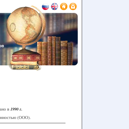
ов
ано в
1990 г.
енностью (ООО).