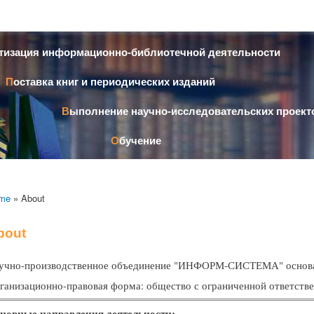
Skip to
main
content
атизация информационно-библиотечной деятельности
Поставка книг и периодических изданий
Выполнение научно-исследовательских проект
Обучение
me
» About
bout
учно-производственное объединение "ИНФОРМ-СИСТЕМА" основ
ганизационно-правовая форма: общество с ограниченной ответств
новные направления деятельности: