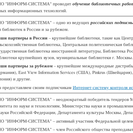
О "ИНФОРМ-СИСТЕМА" проводит
обучение библиотечных рабо
вых информационных технологий.
О "ИНФОРМ-СИСТЕМА" – одно из ведущих
российских подписн
я библиотек в России и за рубежом.
ши партнеры в России
– крупнейшие библиотеки, такие как Цент
льскохозяйственная библиотека, Центральная политехническая библ
сударственная библиотека иностранной литературы, Библиотека Рос
блиотеки крупнейших вузов, муниципальные библиотеки г. Москвы.
ши партнеры за рубежом
– крупнейшие международные дистрибь
ермания), East View Information Services (США), Pinkrus (Швейцария)
пония) и другие.
 предоставляем своим подписчикам
Интернет-систему контроля ис
О "ИНФОРМ-СИСТЕМА" – неоднократный победитель тендеров Ми
митета по науке и технологиям, Министерства науки и промышленн
науки Российской Федерации, Департамента культуры Москвы, Деп
О "ИНФОРМ-СИСТЕМА" – активный участник Федеральной целевой
О "ИНФОРМ-СИСТЕМА" – член Российского общества преподавател