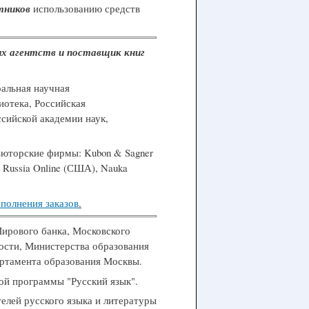
тников
использованию средств
ых агентств и поставщик книг
ральная научная
иотека, Российская
сийской академии наук,
юторские фирмы: Kubon & Sagner
, Russia Online (США), Nauka
полнения заказов
.
рового банка, Московского
ости, Министерства образования
артамента образования Москвы.
 программы "Русский язык".
ей русского языка и литературы