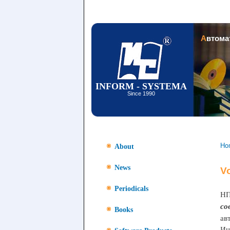
Автом
INFORM - SYSTEMA
Since 1990
Ho
About
News
Vo
Periodicals
НП
со
Books
ав
Ин