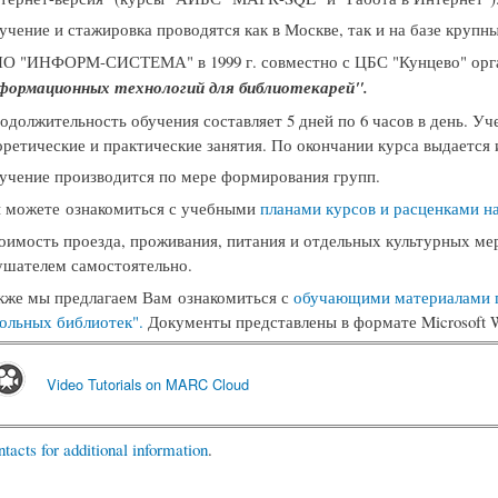
учение и стажировка проводятся как в Москве, так и на базе крупн
О "ИНФОРМ-СИСТЕМА" в 1999 г. совместно с ЦБС "Кунцево" орг
формационных технологий для библиотекарей".
одолжительность обучения составляет 5 дней по 6 часов в день. 
оретические и практические занятия. По окончании курса выдается
учение производится по мере формирования групп.
 можете ознакомиться с учебными
планами курсов и расценками на
оимость проезда, проживания, питания и отдельных культурных ме
ушателем самостоятельно.
кже мы предлагаем Вам ознакомиться с
обучающими материалами 
ольных библиотек".
Документы представлены в формате Microsoft W
Video Tutorials on MARC Cloud
tacts for additional information
.