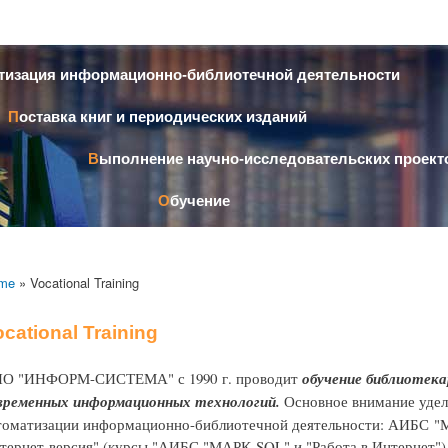
Skip to
main
content
атизация информационно-библиотечной деятельности
Поставка книг и периодических изданий
Выполнение научно-исследовательских проект
Обучение
me
» Vocational Training
cational Training
О "ИНФОРМ-СИСТЕМА" с 1990 г. проводит
обучение библиотека
временных информационных технологий.
Основное внимание удел
томатизации информационно-библиотечной деятельности: АИБС 
тернет-версия" (курсы "АИБС "МАРК-SQL" и "Работа в Интернет")