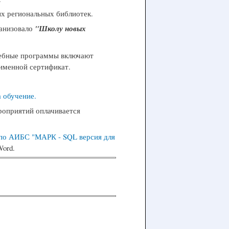
ых региональных библиотек.
анизовало
"Школу новых
Учебные программы включают
 именной сертификат.
 обучение.
роприятий оплачивается
по АИБС "МАРК - SQL версия для
ord.