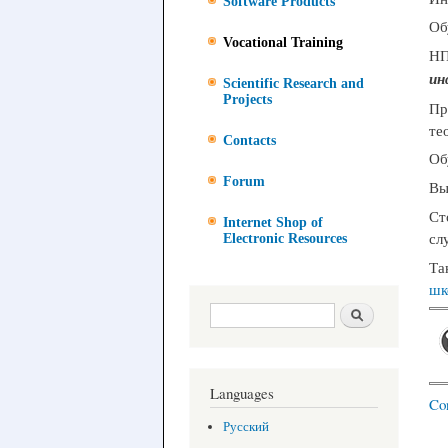
Software Products
Об
Vocational Training
НП
ин
Scientific Research and
Projects
Пр
те
Contacts
Об
Forum
Вы
Ст
Internet Shop of
сл
Electronic Resources
Та
шк
Search form
Search
Languages
Con
Русский