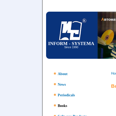
Автом
INFORM - SYSTEMA
Since 1990
Ho
About
News
B
Periodicals
Books