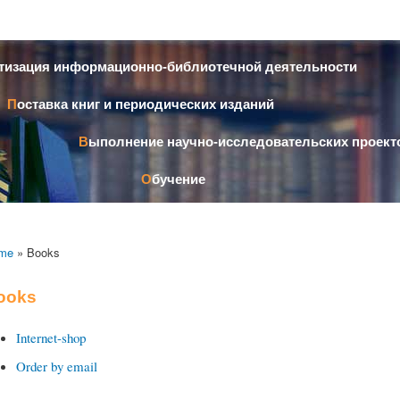
Skip to
main
content
атизация информационно-библиотечной деятельности
Поставка книг и периодических изданий
Выполнение научно-исследовательских проект
Обучение
me
» Books
ooks
I
nternet-shop
Order by email