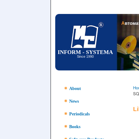
Автом
INFORM - SYSTEMA
Since 1990
Ho
About
SQL
News
L
Periodicals
Books