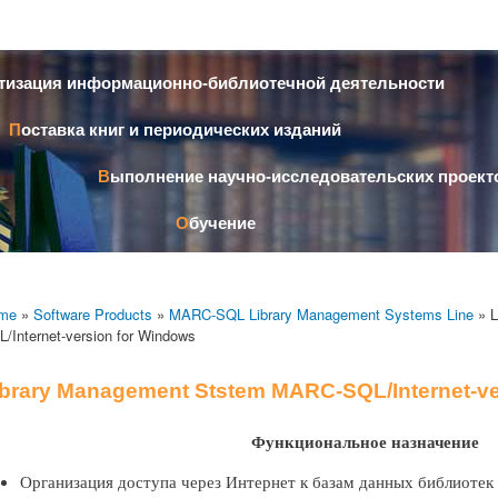
Skip to
main
content
атизация информационно-библиотечной деятельности
Поставка книг и периодических изданий
Выполнение научно-исследовательских проект
Обучение
me
»
Software Products
»
MARC-SQL Library Management Systems Line
» L
/Internet-version for Windows
ibrary Management Ststem MARC-SQL/Internet-ve
Функциональное назначение
Организация доступа через Интернет к базам данных библиот