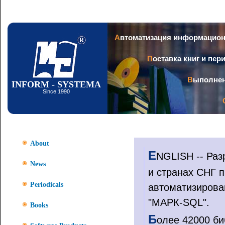
Ski
mai
con
Автоматизация информацио
Поставка книг и пе
Выполне
INFORM - SYSTEMA
Since 1990
About
E
NGLISH -- Раз
News
и странах СНГ п
Periodicals
автоматизирова
"МАРК-SQL".
Books
Б
олее 42000 б