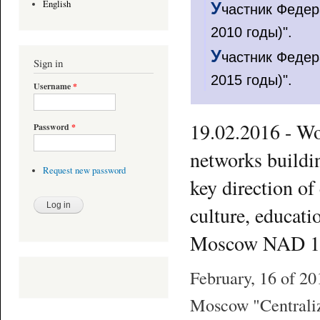
English
У
частник Федер
2010 годы)".
У
частник Федер
Sign in
2015 годы)".
Username
*
19.02.2016 - Wo
Password
*
networks buildin
Request new password
key direction of
culture, educati
Moscow NAD 16
February, 16 of 20
Moscow "Centraliz