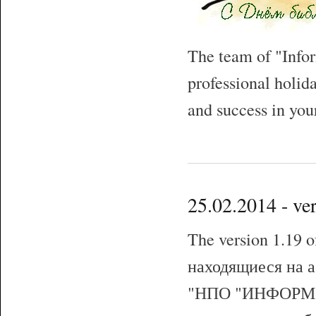
The team of "Info
professional holid
and success in you
25.02.2014 - v
The version 1.19
находящиеся на а
"НПО "ИНФОРМ-С