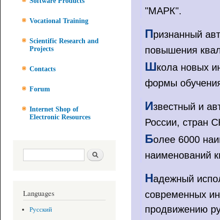
Software Products
"МАРК".
Vocational Training
П
ризнанный авт
Scientific Research and
повышения квал
Projects
Ш
кола новых и
Contacts
формы обучени
Forum
И
звестный и ав
Internet Shop of
Electronic Resources
России, стран С
Б
олее 6000 наи
Search form
Search
наименований к
Н
адежный испол
Languages
современных ин
продвижению рус
Русский