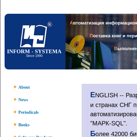
Ski
mai
con
Автоматизация информацио
Поставка книг и пе
Выполне
INFORM - SYSTEMA
Since 1990
About
E
NGLISH -- Раз
News
и странах СНГ п
Periodicals
автоматизирова
"МАРК-SQL".
Books
Б
олее 42000 б