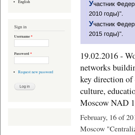
English
У
частник Федер
2010 годы)".
У
частник Федер
Sign in
2015 годы)".
Username
*
19.02.2016 - Wo
Password
*
networks buildin
Request new password
key direction of
culture, educati
Moscow NAD 16
February, 16 of 20
Moscow "Centraliz