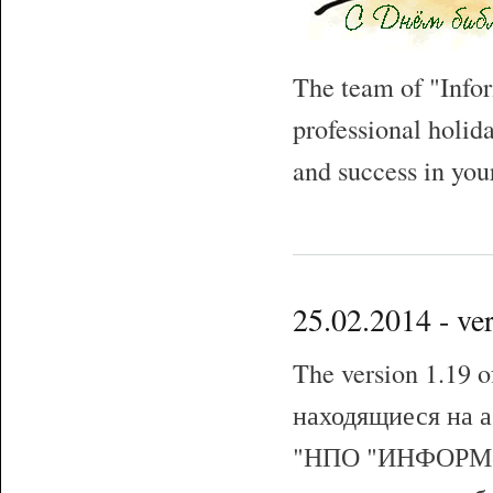
The team of "Info
professional holid
and success in you
25.02.2014 - v
The version 1.19
находящиеся на а
"НПО "ИНФОРМ-С