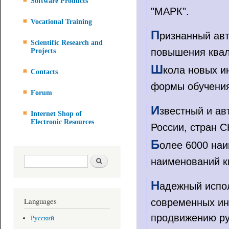
Software Products
"МАРК".
Vocational Training
П
ризнанный авт
Scientific Research and
повышения квал
Projects
Ш
кола новых и
Contacts
формы обучени
Forum
И
звестный и ав
Internet Shop of
Electronic Resources
России, стран С
Б
олее 6000 наи
Search form
Search
наименований к
Н
адежный испол
Languages
современных ин
продвижению рус
Русский