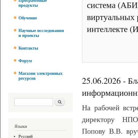
Программные
система (АБИ
продукты
виртуальных 
Обучение
интеллекте (
Научные исследования
и проекты
См. информацию по кнопке "Подробнее"
Контакты
Форум
Магазин электронных
25.06.2026 - Б
ресурсов
информационны
Форма поиска
Поиск
На рабочей вст
директору НПО
Языки
Попову В.В. вр
Русский