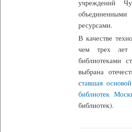
учреждений Ч
объединенными 
ресурсами.
В качестве техн
чем трех лет 
библиотеками с
выбрана отечес
с
тавшая основой
библиотек Моск
библиотек).