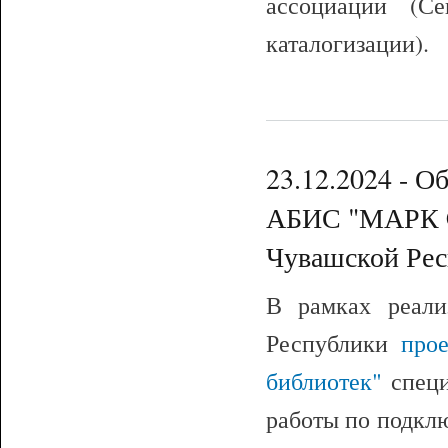
ассоциации (С
каталогизации).
23.12.2024 - О
АБИС "МАРК C
Чувашской Ре
В рамках реали
Республики
про
библиотек"
спец
работы по подкл