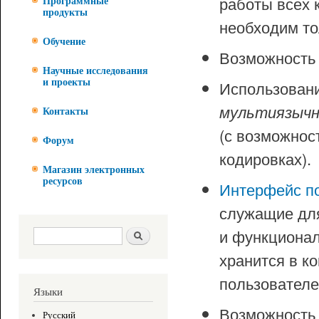
работы всех 
Программные
продукты
необходим то
Обучение
Возможность 
Научные исследования
Использован
и проекты
мультиязыч
Контакты
(с возможнос
Форум
кодировках).
Магазин электронных
ресурсов
Интерфейс п
служащие дл
и функционал
Форма поиска
Поиск
хранится в к
пользователе
Языки
Возможность 
Русский