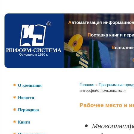
Пер
ос
со
Заголовок
Автоматизация информацио
Поставка книг и пе
Выполне
ИНФОРМ-СИСТЕМА
Основано в 1990 г.
Главная
»
Программные прод
О компании
интерфейс пользователя
Новости
Рабочее место и 
Периодика
Книги
Многоплатф