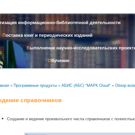
Перейти к
основному
содержанию
атизация информационно-библиотечной деятельности
Поставка книг и периодических изданий
Выполнение научно-исследовательских проект
Обучение
авная
»
Программные продукты
»
АБИС (АБС) "МАРК Cloud"
»
Обзор воз
едение справочников
Создание и ведение произвольного числа
справочников с полность