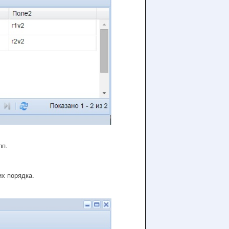
пп.
их порядка.