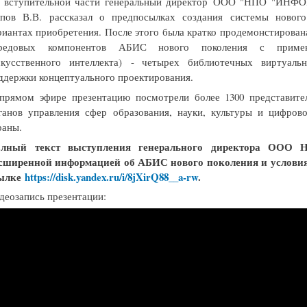
 вступительной части генеральный директор ООО "НПО "ИНФО
пов В.В. рассказал о предпосылках создания системы нового
риантах приобретения. После этого была кратко продемонстирован
редовых компонентов АБИС нового поколения с примен
скусственного интеллекта) - четырех библиотечных виртуал
ддержки концептуального проектирования.
прямом эфире презентацию посмотрели более 1300 представит
ганов управления сфер образования, науки, культуры и цифров
раны.
лный текст выступления генерального директора О
сширенной информацией об АБИС нового поколения и условиях
ылке
https://disk.yandex.ru/i/8jXirQ88__a-rw
.
деозапись презентации: