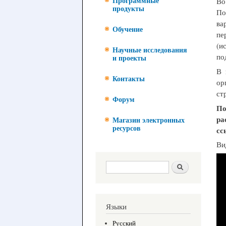
Во
Программные
продукты
По
ва
Обучение
пе
(и
Научные исследования
по
и проекты
В 
Контакты
ор
ст
Форум
По
ра
Магазин электронных
сс
ресурсов
Ви
Форма поиска
Поиск
Языки
Русский