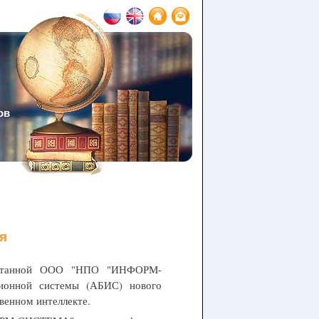
ов
я
работанной ООО "НПО "ИНФОРМ-
ионной системы (АБИС) нового
венном интеллекте.