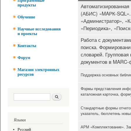
Программные
Автоматизированная
продукты
(АБИС) «MAРК-SQL». 
Обучение
«Администратор», «К
«Периодика», «Поиск
Научные исследования
и проекты
Работа с документами
поиска. Формировани
Контакты
словарей. Групповая 
Форум
документов в MARC-
Магазин электронных
Поддержка основных библио
ресурсов
Формы представления инфо
каталожная карточка, форм
Форма поиска
Поиск
Стандартные формы отчетов
указатель, бюллетень новы
Языки
АРМ «Комплектование». Зак
Русский