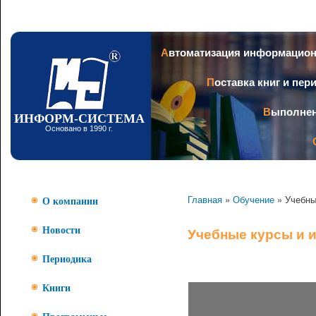
Пер
ос
со
Заголовок
Автоматизация информацио
Поставка книг и пе
Выполне
ИНФОРМ-СИСТЕМА
Основано в 1990 г.
Главная
»
Обучение
» Учебны
О компании
Новости
Учебные курсы и 
Периодика
Книги