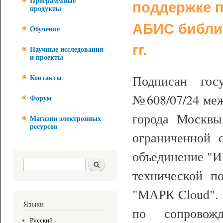
Программные
поддержке 
продукты
АБИС библио
Обучение
гг.
Научные исследования
и проекты
Подписан госу
Контакты
№
608/07/24
меж
Форум
города Москвы
Магазин электронных
ресурсов
ограниченной о
объединение "
Форма поиска
Поиск
технической п
"МАРК Cloud". 
Языки
по сопровожд
Русский