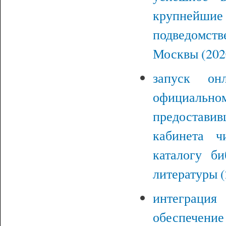
крупнейшие
подведомс
Москвы (2020
запуск он
официальн
предостав
кабинета ч
каталогу би
литературы (
интеграци
обеспечение