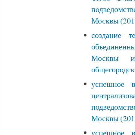
подведомств
Москвы (2017
создание т
объединенны
Москвы и,
общегородско
успешное 
централиз
подведомс
Москвы (2018
успешное 