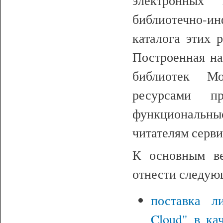
библиотечно-ин
каталога этих 
Построенная н
библиотек М
ресурсами п
функциональные
читателям серви
К основным в
отнести следую
поставка 
Cloud" в ка