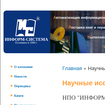
Пер
ос
со
Заголовок
Автоматизация информацио
Поставка книг и пе
Выполне
ИНФОРМ-СИСТЕМА
Основано в 1990 г.
Главная
» Научны
О компании
Новости
Научные ис
Периодика
НПО "ИНФОРМ-
Книги