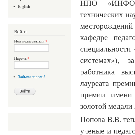
НПО «ИНФОР
English
технических на
месторождений
Войти
кафедре педаг
Имя пользователя
*
специальности 
системах»), з
Пароль
*
работника выс
Забыли пароль?
лауреата преми
премии имени 
золотой медали 
Попова В.В. теп
ученые и педаг