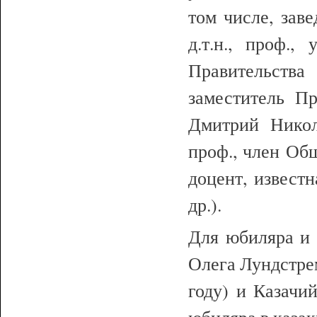
том числе, за
д.т.н., проф.,
Правительств
заместитель П
Дмитрий Никол
проф., член Об
доцент, извест
др.).
Для юбиляра и 
Олега Лундстрем
году) и Казачи
юбиляра в казак