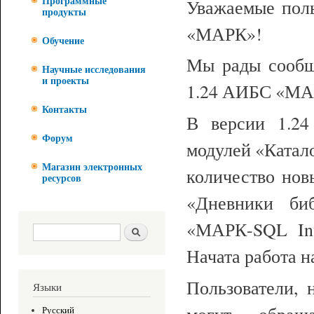
Уважаемые поль
Программные
продукты
«МАРК»!
Обучение
Мы рады сообщ
Научные исследования
и проекты
1.24 АИБС «МА
Контакты
В версии 1.24
Форум
модулей «Катал
Магазин электронных
количество нов
ресурсов
«Дневники биб
«МАРК-SQL Int
Форма поиска
Поиск
Начата работа н
Пользователи, 
Языки
могут обра
Русский