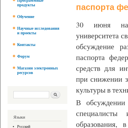
Программные
паспорта фе
продукты
Обучение
30 июня на 
Научные исследования
университета с
и проекты
обсуждение р
Контакты
паспорта федер
Форум
средств для и
Магазин электронных
ресурсов
при снижении з
культуры в техн
Форма поиска
Поиск
В обсуждении 
специалисты
Языки
образования, 
Русский