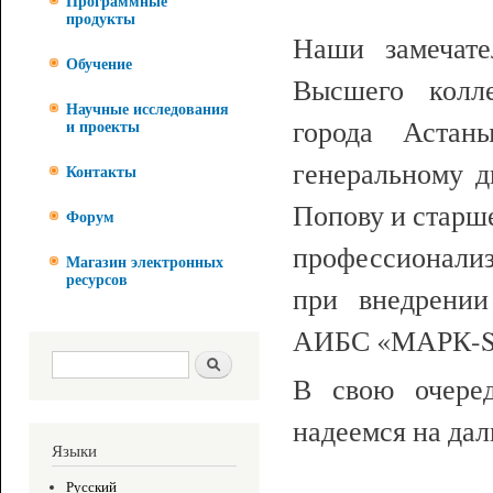
Программные
продукты
Наши замечат
Обучение
Высшего кол
Научные исследования
города Астаны
и проекты
генеральному
Контакты
Попову и старш
Форум
профессионализ
Магазин электронных
ресурсов
при внедрении
АИБС «МАРК-SQ
Форма поиска
Поиск
В свою очеред
надеемся на да
Языки
Русский