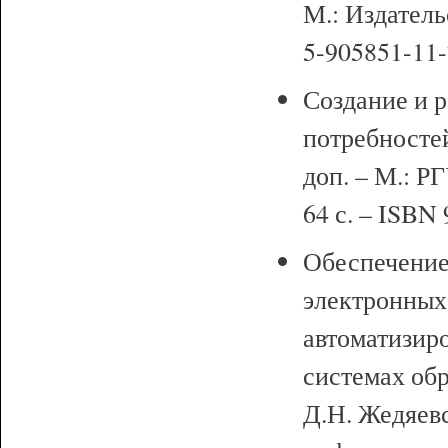
М.: Издатель
5-905851-11-
Создание и р
потребностей 
доп. – М.: Р
64 с. – ISBN
Обеспечение
электронных
автоматизир
системах об
Д.Н. Жедяевс