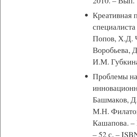
2010. – Вып. 
Креативная 
специалиста 
Попов, Х.Д. 
Воробьева, Д
И.М. Губкина
Проблемы на
инновационно
Башмаков, Д.
М.Н. Филатов
Кашапова. – 
– 52 с. – ISB