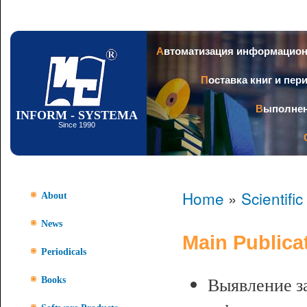
Ski
mai
con
Автоматизация информацио
Поставка книг и пе
Выполне
INFORM - SYSTEMA
Since 1990
Home
»
Scientifi
About
News
Main Publica
Periodicals
Выявление з
Books