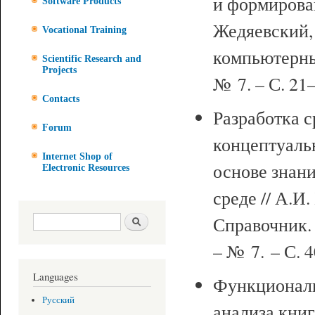
и формирован
Software Products
Жедяевский, 
Vocational Training
компьютерны
Scientific Research and
Projects
№ 7. – С. 21
Contacts
Разработка 
Forum
концептуаль
Internet Shop of
основе знани
Electronic Resources
среде // А.И
Search form
Search
Справочник.
– № 7. – С. 
Languages
Функционал
Русский
анализа книг