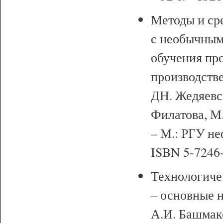
Методы и ср
с необычным
обучения пр
производств
ДН. Жедяевск
Филатова, М.
– М.: РГУ неф
ISBN 5-7246-
Технологиче
– основные н
А.И. Башмак