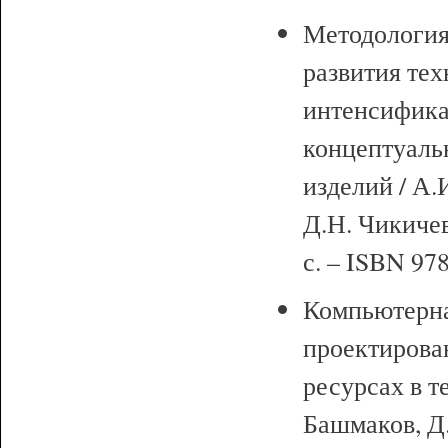
Методология
развития тех
интенсифика
концептуаль
изделий / А.
Д.Н. Чикичев
с. – ISBN 97
Компьютерна
проектирован
ресурсах в т
Башмаков, Д.