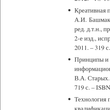
Креативная п
А.И. Башмако
ред. д.т.н., 
2-е изд., ис
2011. – 319 
Принципы и 
информацион
В.А. Старых.
719 с. – ISB
Технология 
квалификации