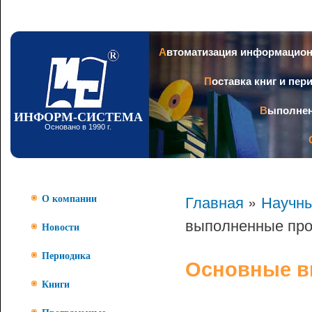
Пер
ос
со
Заголовок
Автоматизация информацио
Поставка книг и пе
Выполне
ИНФОРМ-СИСТЕМА
Основано в 1990 г.
Главная
»
Научны
О компании
выполненные пр
Новости
Периодика
Основные в
Книги