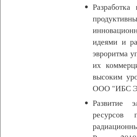
Разработка
продуктивн
инновационн
идеями и ра
эвроритма у
их коммерци
высоким уро
ООО "ИБС Экс
Развитие э
ресурсов 
радиационн