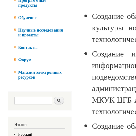
Программные
продукты
Создание об
Обучение
культуры но
Научные исследования
и проекты
технологиче
Контакты
Создание и
Форум
информаци
Магазин электронных
подведом
ресурсов
администрац
МКУК ЦГБ им
Форма поиска
Поиск
технологиче
Создание об
Языки
Русский