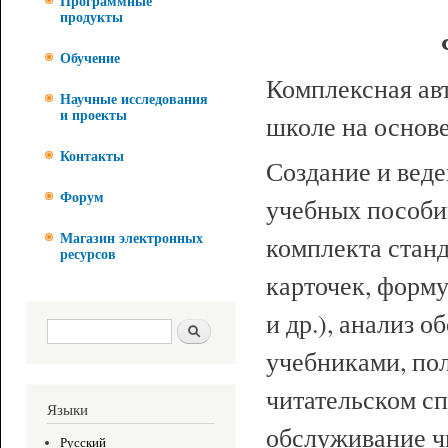
Программные
продукты
Обучение
Комплексная ав
Научные исследования
и проекты
школе на основ
Контакты
Создание и веде
Форум
учебных пособий
комплекта стан
Магазин электронных
ресурсов
карточек, форму
и др.), анализ 
Форма поиска
Поиск
учебниками, по
читательском сп
Языки
обслуживание ч
Русский