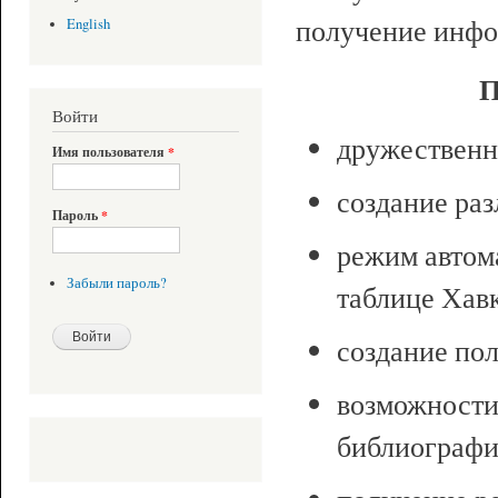
получение инфо
English
П
Войти
дружественн
Имя пользователя
*
создание ра
Пароль
*
режим автома
Забыли пароль?
таблице Хав
создание по
возможности
библиографи