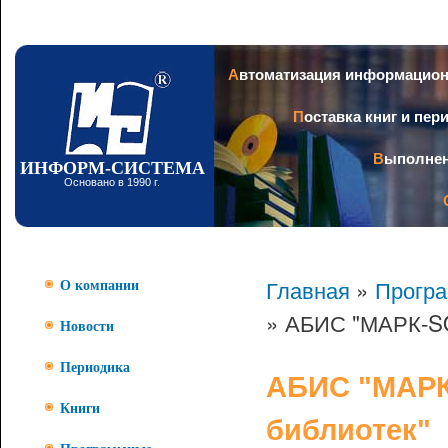
Пер
ос
со
Заголовок
Автоматизация информацио
Поставка книг и пе
Выполне
ИНФОРМ-СИСТЕМА
Основано в 1990 г.
Главная
»
Прогр
О компании
» АБИС "МАРК-SQ
Новости
Периодика
АБИС "МАРК
Книги
библиотек"