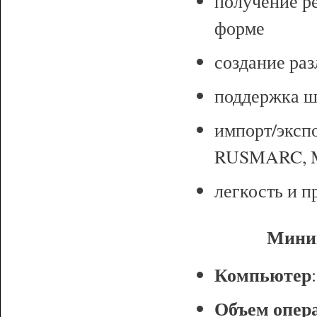
получение ре
форме
создание ра
поддержка ш
импорт/эксп
RUSMARC, 
легкость и п
Миним
Компьютер
Объем опер