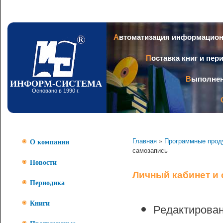
Пер
ос
со
Заголовок
Автоматизация информацио
Поставка книг и пе
Выполне
ИНФОРМ-СИСТЕМА
Основано в 1990 г.
Главная
»
Программные прод
О компании
самозапись
Новости
Личный кабинет и
Периодика
Книги
Редактирован